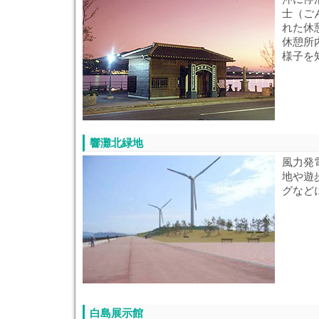
士（ご
れた休
休憩所
様子を
響灘北緑地
風力発
地や遊
グなど
白島展示館