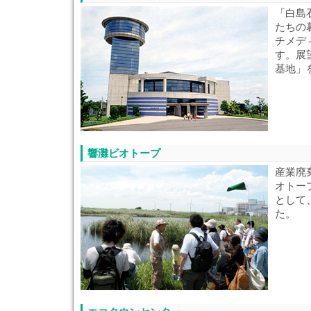
「白島
たちの
チメデ
す。展
基地」
響灘ビオトープ
産業廃
オトー
として
た。