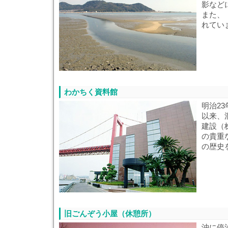
影など
また、
れてい
わかちく資料館
明治2
以来、
建設（
の貴重
の歴史
旧ごんぞう小屋（休憩所）
沖に停