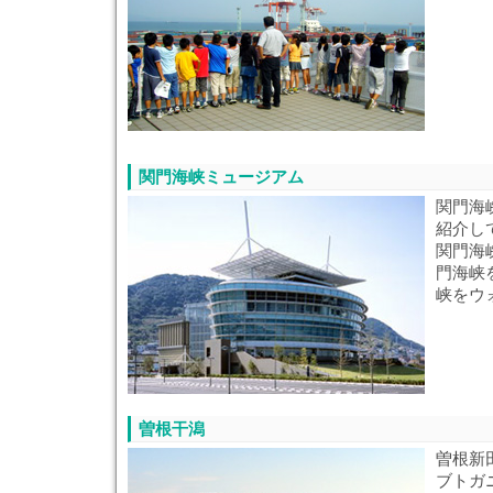
関門海峡ミュージアム
関門海
紹介し
関門海
門海峡
峡をウ
曽根干潟
曽根新
ブトガ