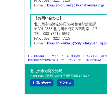
FAX : 093（321）5915
E-mail :
kouwan-cruise@city.kitakyushu.lg.jp
【お問い合わせ】
北九州市港湾空港局 港湾整備部計画課
〒801-8555 北九州市門司区西海岸1-2-7
TEL : 093（321）5967
FAX : 093（321）5915
E-mail :
kouwan-keikaku@city.kitakyushu.lg.jp
北九州港の概要
コンテナターミナル・港湾施設
ビジネスサポート情報
北九州市港湾空港局について
サイトマップ
サイトのご利用にあたって
北九州市港湾空港局
〒801-8555 福岡県北九州市門司区西海岸1丁目2-7
お問い合わせ
アクセス