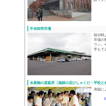
中央卸売市場
朝10
市場の
ウン」
学もで
水産物の直販所（漁師の店ひしゃくだ・平松と
漁協に