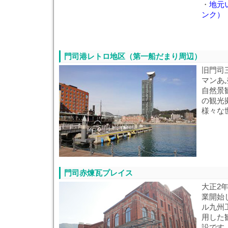
・
地元
ンク）
門司港レトロ地区（第一船だまり周辺）
旧門司
マンあ
自然景
の観光
様々な
門司赤煉瓦プレイス
大正2
業開始
ル九州
用した
設です