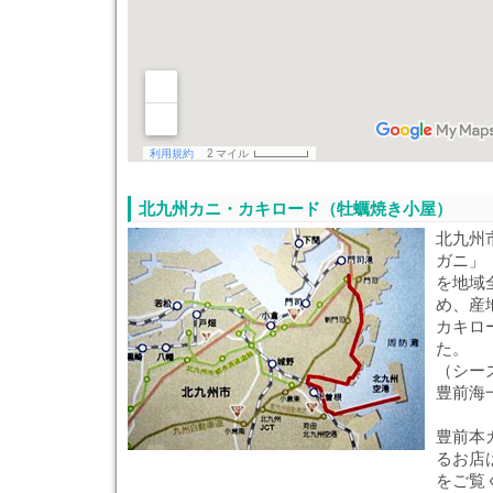
北九州カニ・カキロード（牡蠣焼き小屋）
北九州
ガニ」
を地域
め、産
カキロ
た。
（シー
豊前海
豊前本
るお店
をご覧