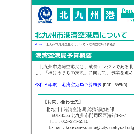
北九州市港湾空港局について
Home
>
北九州市港湾空港局について
>
港湾空港局予算概要
港湾空港局予算概要
北九州市港湾空港局は、成長エンジンである北
し、「稼げるまちの実現」に向けて、事業を進め
令和８年度 港湾空港局予算概要
[PDF：695KB]
【お問い合わせ先】
北九州市港湾空港局 総務部総務課
〒801-8555 北九州市門司区西海岸1-2-7
TEL：093-321-5916
E-mail：kouwan-soumu@city.kitakyushu.lg.